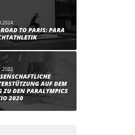
9.2024
-ROAD TO PARIS: PARA
CHTATHLETIK
1.2022
SENSCHAFTLICHE
ERSTÜTZUNG AUF DEM
 ZU DEN PARALYMPICS
NG
IO 2020