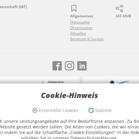
senschaft (IAT)
Allgemeines
IAT-HUB
Philosophie
Organisation
Aktuelles
Beratung & Service
Cookie-Hinweis
Essentielle Cookies
Statistik
eichen Sport und Ehrenamt, Bildwortmarke
Logo SMK (Quelle SMK)
 unsere Leistungsangebote auf Ihre Bedürfnisse anpassen. Zu dies
 BKAmt)
ebsite gesetzt werden sollen. Die Arten von Cookies, die wir eins
n indem Sie auf die Schaltfläche „Cookie-Einstellungen“ in der li
Piktogramme: ©DOSB/Sportdeutschland
erhalten Sie in unserer Datenschutzerklärung.