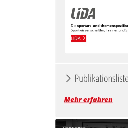
Die
sportart- und themenspezifis
Sportwissenschaftler, Trainer und S
LIDA
Publikationslist
Mehr erfahren