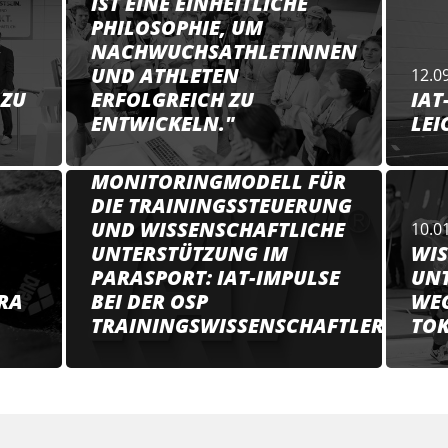
IST EINE EINHEITLICHE
PHILOSOPHIE, UM
NACHWUCHSATHLETINNEN
UND ATHLETEN
12.0
 ZU
ERFOLGREICH ZU
IAT
ENTWICKELN."
LEI
08.11.2023
MONITORINGMODELL FÜR
DIE TRAININGSSTEUERUNG
UND WISSENSCHAFTLICHE
10.0
UNTERSTÜTZUNG IM
WIS
PARASPORT: IAT-IMPULSE
UNT
ARA
BEI DER OSP
WEG
TRAININGSWISSENSCHAFTLERTAGU
TOK