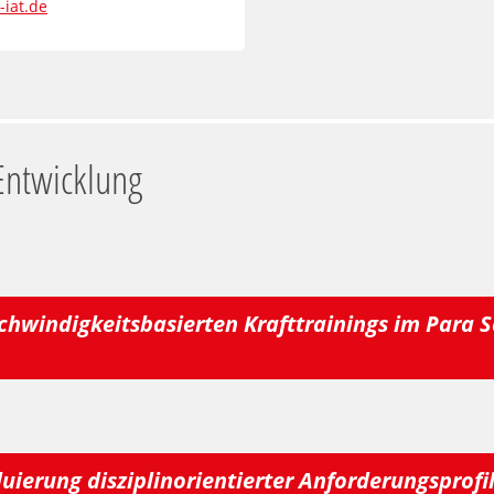
-iat.de
ntwicklung
schwindigkeitsbasierten Krafttrainings im Par
luierung disziplinorientierter Anforderungsprofi