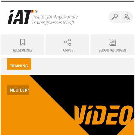
ALLGEMEINES
IAT-HUB
VERANSTALTUNGEN
TRAINING
NEU LERNEN