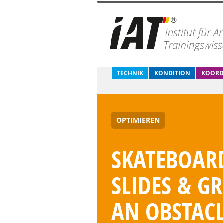
TECHNIK
KONDITION
KOORD
OPTIMIEREN
SKATEBOARD
SLIDES & G
AN OBSTACL