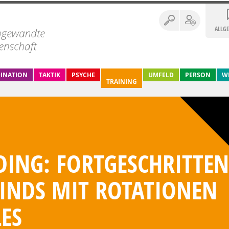
ALLG
INATION
TAKTIK
PSYCHE
UMFELD
PERSON
W
TRAINING
ING: FORTGESCHRITTEN
RINDS MIT ROTATIONEN
ES