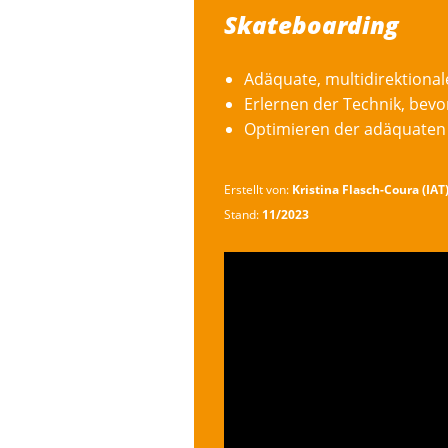
Skateboarding
Adäquate, multidirektional
Erlernen der Technik, bevo
Optimieren der adäquaten 
Erstellt von:
Kristina Flasch-Coura (IAT
Stand:
11/2023