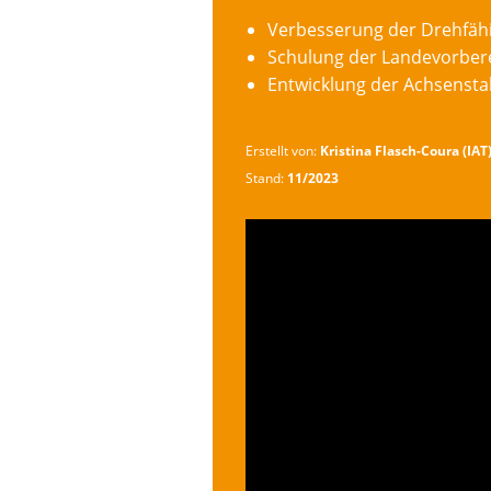
Verbesserung der Drehfähi
Schulung der Landevorber
Entwicklung der Achsenstab
Erstellt von:
Kristina Flasch-Coura (IAT
Stand:
11/2023