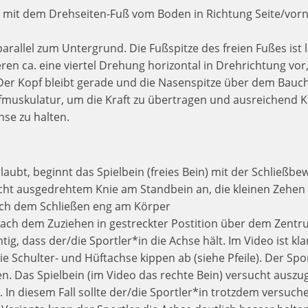
h mit dem Drehseiten-Fuß vom Boden in Richtung Seite/vorne
arallel zum Untergrund. Die Fußspitze des freien Fußes ist 
en ca. eine viertel Drehung horizontal in Drehrichtung vor
er Kopf bleibt gerade und die Nasenspitze über dem Bauc
muskulatur, um die Kraft zu übertragen und ausreichend K
hse zu halten.
rlaubt, beginnt das Spielbein (freies Bein) mit der Schließ
leicht ausgedrehtem Knie am Standbein an, die kleinen Zeh
ach dem Schließen eng am Körper
nach dem Zuziehen in gestreckter Postition über dem Zent
htig, dass der/die Sportler*in die Achse hält. Im Video ist kl
Die Schulter- und Hüftachse kippen ab (siehe Pfeile). Der Spo
 Das Spielbein (im Video das rechte Bein) versucht auszug
. In diesem Fall sollte der/die Sportler*in trotzdem versuch