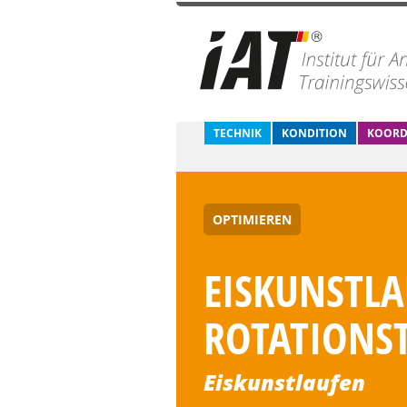
TECHNIK
KONDITION
KOORD
OPTIMIEREN
EISKUNSTLA
ROTATIONST
Eiskunstlaufen