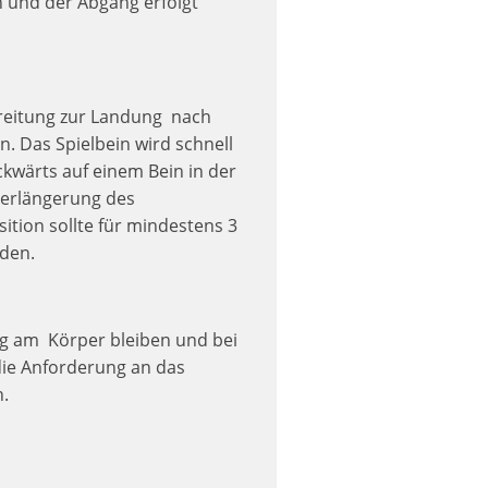
n und der Abgang erfolgt
ereitung zur Landung nach
. Das Spielbein wird schnell
ckwärts auf einem Bein in der
 Verlängerung des
ition sollte für mindestens 3
rden.
eng am Körper bleiben und bei
die Anforderung an das
h.