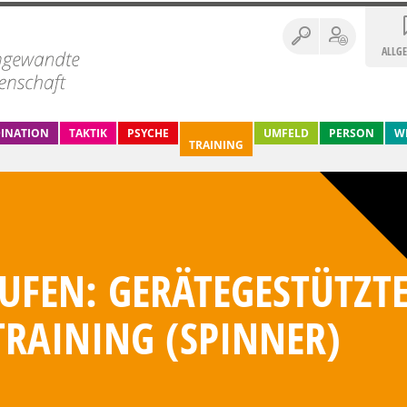
ALLG
INATION
TAKTIK
PSYCHE
UMFELD
PERSON
W
TRAINING
UFEN: GERÄTEGESTÜTZT
RAINING (SPINNER)