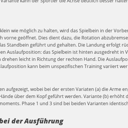
Variante kann der Sportler die Achse deutlich besser halte
ein wie möglich zu halten, wird das Spielbein in der Vorb
 vorne geöffnet. Dies dient dazu, die Rotation abzubremsen
r das Standbein geführt und gehalten. Die Landung erfolgt rü
hen Auslaufposition: das Spielbein ist hinten ausgedreht in
drehen leicht in Richtung der rechten Hand. Die Auslaufpos
laufposition kann beim unspezifischen Training variiert we
en aufgezeigt, wobei bei der ersten Variaten (a) die Arme 
e Hände über dem Kopf geführt werden. Variante (b) erhöht 
moments. Phase 1 und 3 sind bei beiden Varianten identisc
 bei der Ausführung