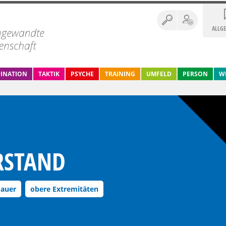
ALLG
INATION
TAKTIK
PSYCHE
TRAINING
UMFELD
PERSON
W
RSTAND
dauer
obere Extremitäten