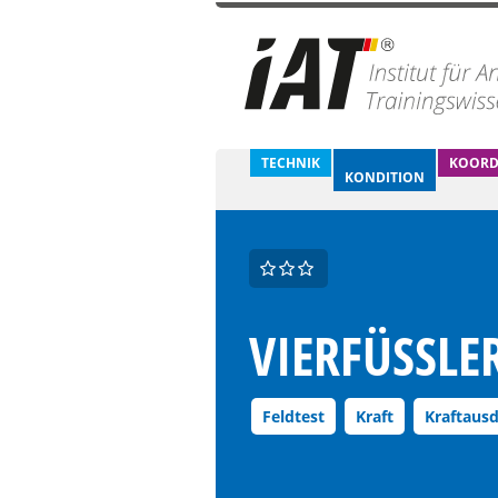
TECHNIK
KOORD
KONDITION
VIERFÜSSLE
Feldtest
Kraft
Kraftaus