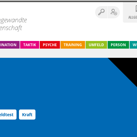
ALLG
INATION
TAKTIK
PSYCHE
TRAINING
UMFELD
PERSON
W
eldtest
Kraft