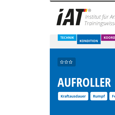
TECHNIK
KOORD
KONDITION
AUFROLLER
Kraftausdauer
Rumpf
F