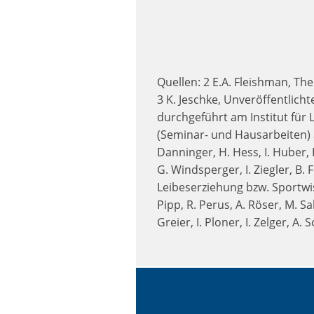
Quellen: 2 E.A. Fleishman, Th
3 K. Jeschke, Unveröffentlich
durchgeführt am Institut für
(Seminar- und Hausarbeiten) am
Danninger, H. Hess, I. Huber, H
G. Windsperger, I. Ziegler, B
Leibeserziehung bzw. Sportwiss
Pipp, R. Perus, A. Röser, M. S
Greier, I. Ploner, I. Zelger, A. 