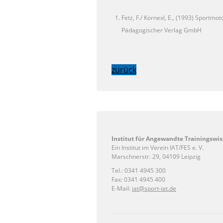
Fetz, F./ Kornexl, E., (1993) Sportmo
Pädagogischer Verlag GmbH
zurück
Institut für Angewandte Trainingswis
Ein Institut im Verein IAT/FES e. V.
Marschnerstr. 29, 04109 Leipzig
Tel.: 0341 4945 300
Fax: 0341 4945 400
E-Mail:
iat@sport-iat.de