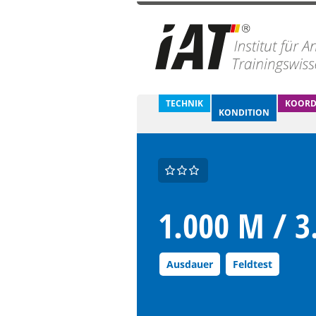
TECHNIK
KOORD
KONDITION
1.000 M / 
Ausdauer
Feldtest