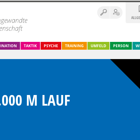
ALLG
INATION
TAKTIK
PSYCHE
TRAINING
UMFELD
PERSON
W
3.000 M LAUF