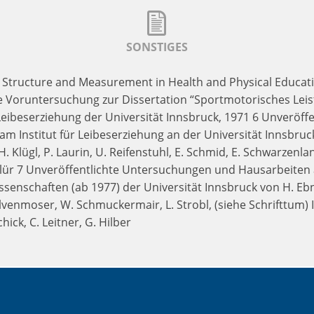
SONSTIGES
e Structure and Measurement in Health and Physical Educati
te Voruntersuchung zur Dissertation “Sportmotorisches Leist
 Leibeserziehung der Universität Innsbruck, 1971 6 Unveröf
 Institut für Leibeserziehung an der Universität Innsbruck v
. Klügl, P. Laurin, U. Reifenstuhl, E. Schmid, E. Schwarzenlan
. Flür 7 Unveröffentlichte Untersuchungen und Hausarbeiten 
enschaften (ab 1977) der Universität Innsbruck von H. Ebner,
alvenmoser, W. Schmuckermair, L. Strobl, (siehe Schrifttum) I
Schick, C. Leitner, G. Hilber