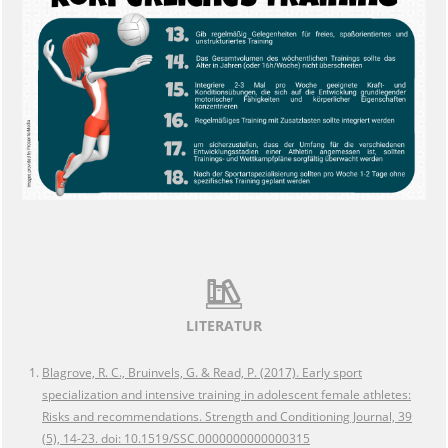
LITERATUR
Blagrove, R. C., Bruinvels, G. & Read, P. (2017). Early sport
specialization and intensive training in adolescent female athletes:
Risks and recommendations. Strength and Conditioning Journal, 39
(5), 14-23. doi: 10.1519/SSC.0000000000000315