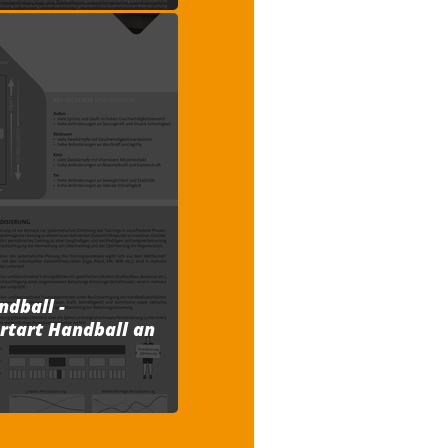
ndball -
rtart Handball an