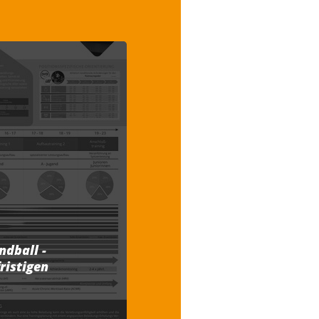
ndball -
ristigen