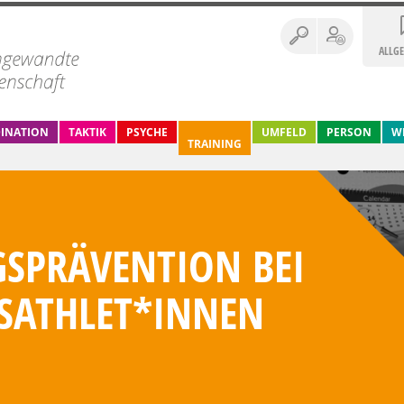
ALLG
INATION
TAKTIK
PSYCHE
UMFELD
PERSON
W
TRAINING
GSPRÄVENTION BEI
ATHLET*INNEN