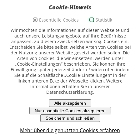
Cookie-Hinweis
Essentielle Cookies
Statistik
Förderzeichen Sport und Ehrenamt, Bildwortmarke
Wir möchten die Informationen auf dieser Webseite und
(Quelle: BKAmt)
auch unsere Leistungsangebote auf Ihre Bedürfnisse
anpassen. Zu diesem Zweck setzen wir sog. Cookies ein.
Entscheiden Sie bitte selbst, welche Arten von Cookies bei
der Nutzung unserer Website gesetzt werden sollen. Die
Arten von Cookies, die wir einsetzen, werden unter
„Cookie-Einstellungen“ beschrieben. Sie können Ihre
Einwilligung später jederzeit ändern / widerrufen indem
Sie auf die Schaltfläche „Cookie-Einstellungen“ in der
Logo SMK (Quelle SMK)
linken unteren Ecke der Webseite klicken. Weitere
Informationen erhalten Sie in unserer
Datenschutzerklärung.
Piktogramme: ©DOSB/Sportdeutschland
Alle akzeptieren
Impressum
-
Datenschutz
-
Erklärung zur Barrierefreiheit
-
Cookie-
Nur essentielle Cookies akzeptieren
Richtlinien
-
Webmail
Speichern und schließen
Mehr über die genutzten Cookies erfahren