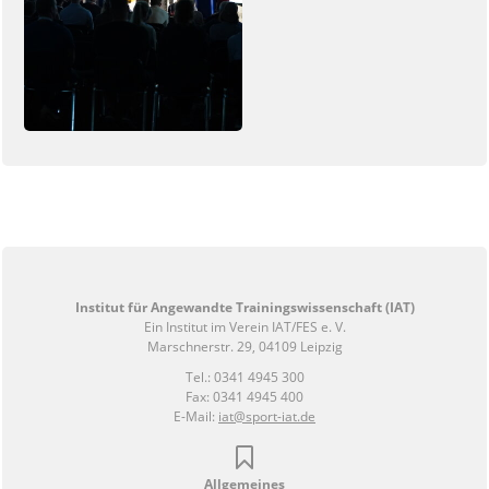
Institut für Angewandte Trainingswissenschaft (IAT)
Ein Institut im Verein IAT/FES e. V.
Marschnerstr. 29, 04109 Leipzig
Tel.: 0341 4945 300
Fax: 0341 4945 400
E-Mail:
iat@sport-iat.de
Allgemeines