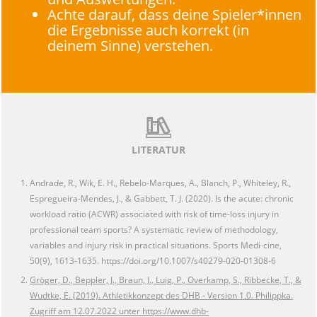
Achte darauf, dass deine Spieler*innen
die Ergebnisse auch korrekt (in
deinem Sinne) verstehen.
LITERATUR
Andrade, R., Wik, E. H., Rebelo-Marques, A., Blanch, P., Whiteley, R.,
Espregueira-Mendes, J., & Gabbett, T. J. (2020). Is the acute: chronic
workload ratio (ACWR) associated with risk of time-loss injury in
professional team sports? A systematic review of methodology,
variables and injury risk in practical situations. Sports Medi-cine,
50(9), 1613-1635. https://doi.org/10.1007/s40279-020-01308-6
Gröger, D., Beppler, J., Braun, J., Luig, P., Overkamp, S., Ribbecke, T., &
Wudtke, E. (2019). Athletikkonzept des DHB - Version 1.0. Philippka.
Zugriff am 12.07.2022 unter https://www.dhb-