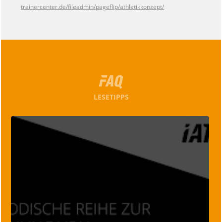
trainercenter.de/fileadmin/pageflip/athletikkonzept/
LESETIPPS