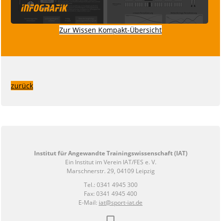
Zur Wissen Kompakt-Übersicht
zurück
Institut für Angewandte Trainingswissenschaft (IAT)
Ein Institut im Verein IAT/FES e. V.
Marschnerstr. 29, 04109 Leipzig
Tel.: 0341 4945 300
Fax: 0341 4945 400
E-Mail:
iat@sport-iat.de