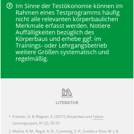
Im Sinne der Testökonomie können im
Rahmen eines Testprogramms häufig
nicht alle relevanten körperbaulichen
Merkmale erfasst werden. Notiere
Auffälligkeiten bezüglich des
Körperbaus und erhebe ggf. im
Trainings- oder Lehrgangsbetrieb
weitere Größen systematisch und
regelmäßig.
LITERATUR
Fröhner, G. & Wagner, K. (2011). Körperbau und
Talent
.
Leistungssport, 41 (2), 30-37.
Malina, R. M., Rogol, A. D., Cumming, S. P., Coelho e Silva, M. J. &