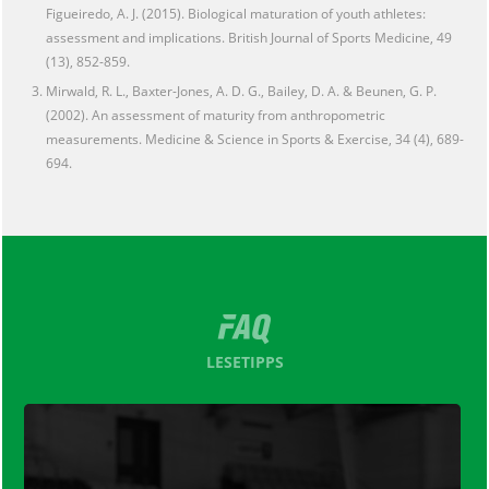
Figueiredo, A. J. (2015). Biological maturation of youth athletes:
assessment and implications. British Journal of Sports Medicine, 49
(13), 852-859.
Mirwald, R. L., Baxter-Jones, A. D. G., Bailey, D. A. & Beunen, G. P.
(2002). An assessment of maturity from anthropometric
measurements. Medicine & Science in Sports & Exercise, 34 (4), 689-
694.
LESETIPPS