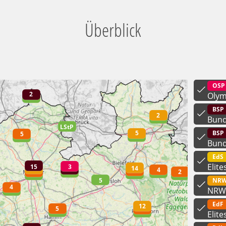
Überblick
OSP
Olym
BSP
Bund
BSP 
Bund
EdS
Elit
NRW
NRW-
EdF
Elit