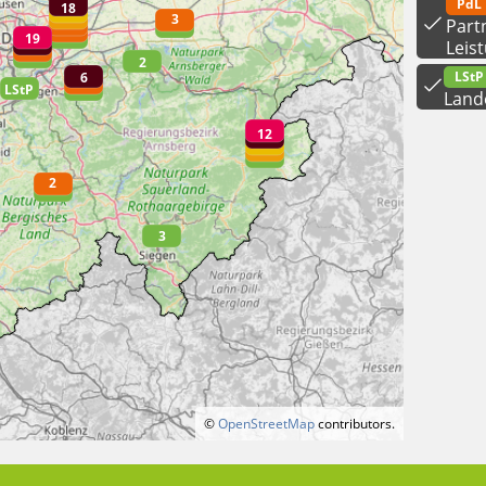
PdL
Part
Leis
LStP
Land
©
OpenStreetMap
contributors.