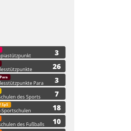
3
piastützpunkt
26
esstützpunkte
Para
3
esstützpunkte Para
7
eschulen des Sports
 SpS
18
Sportschulen
10
eschulen des Fußballs