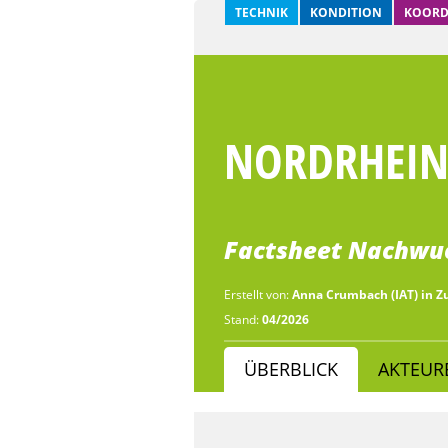
TECHNIK
KONDITION
KOORD
NORDRHEIN
Factsheet Nachwuc
Erstellt von:
Anna Crumbach (IAT) in 
Stand:
04/2026
ÜBERBLICK
AKTEUR