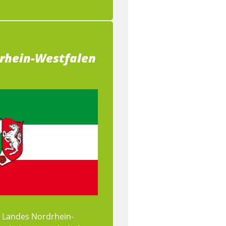
rhein-Westfalen
s Landes Nordrhein-