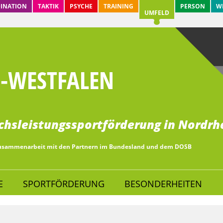
INATION
TAKTIK
PSYCHE
TRAINING
PERSON
W
UMFELD
-WESTFALEN
hsleistungssportförderung in Nordrh
Zusammenarbeit mit den Partnern im Bundesland und dem DOSB
E
SPORTFÖRDERUNG
BESONDERHEITEN