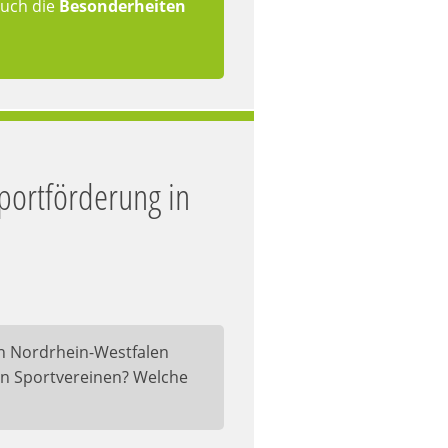
Auch die
Besonderheiten
portförderung in
in Nordrhein-Westfalen
 in Sportvereinen? Welche