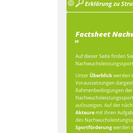
Erklärung zu Stru
Factsheet Nachw
36
Auf dieser Seite finden S
Nachwuchsleistungssport
Unter
Überblick
werden d
Voraussetzungen dargestel
Rahmenbedingungen der
Nachwuchsleistungssport
aufzuzeigen. Auf der näch
Akteure
mit ihren Aufg
des Nachwuchsleistungsspo
Sportförderung
werden d