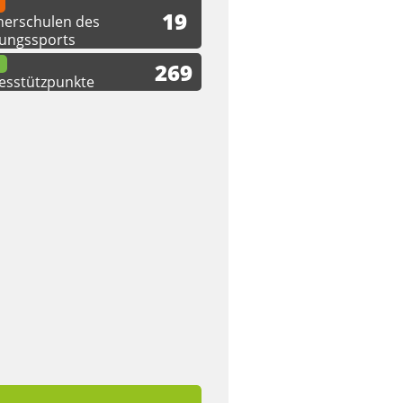
19
nerschulen des
tungssports
269
esstützpunkte