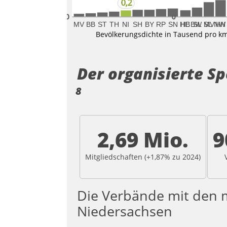
0,2
0
0
MV
BB
ST
TH
NI
SH
BY
RP
SN
HE
HB
BW
SL
MV
SL
NW
HH
Bevölkerungsdichte in Tausend pro k
Der organisierte S
8
2,69 Mio.
9
Mitgliedschaften (
+1,87
% zu
2024
)
V
Die Verbände mit den m
Niedersachsen