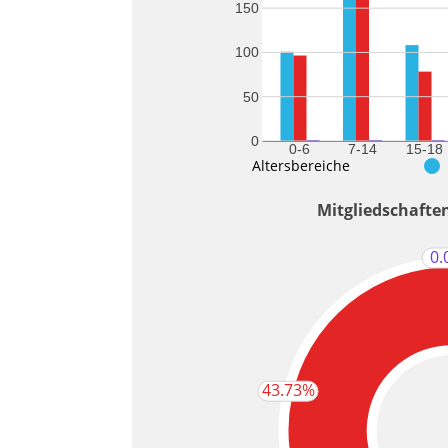
150
100
50
0
0-6
7-14
15-18
Altersbereiche
Mitgliedschafte
0.
43.73%