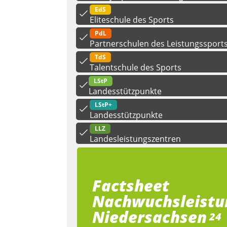
EdS
Eliteschule des Sports
PdL
Partnerschulen des Leistungssport
TdS
Talentschule des Sports
LStP
Landesstützpunkte
LStP+
Landesstützpunkte
LLZ
Landesleistungszentren
Factsheet
Nachwuchsleistu
Niedersachsen
24