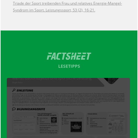
Triade der Sport treibenden Frau und relatives Energie-Mangel-
Syndrom im Sport. Leistungssport, 53 (2), 16-21.
LESETIPPS