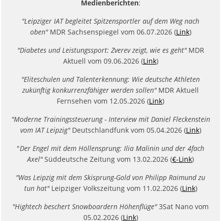
Medienberichten
:
"Leipziger IAT begleitet Spitzensportler auf dem Weg nach
oben"
MDR Sachsenspiegel vom 06.07.2026 (
Link
)
"Diabetes und Leistungssport: Zverev zeigt, wie es geht"
MDR
Aktuell vom 09.06.2026 (
Link
)
"Eliteschulen und Talenterkennung: Wie deutsche Athleten
zukünftig konkurrenzfähiger werden sollen"
MDR Aktuell
Fernsehen vom 12.05.2026 (
Link
)
"Moderne Trainingssteuerung - Interview mit Daniel Fleckenstein
vom IAT Leipzig"
Deutschlandfunk vom 05.04.2026 (
Link
)
"
Der Engel mit dem Höllensprung: Ilia Malinin und der 4fach
Axel"
Süddeutsche Zeitung vom 13.02.2026 (
€-Link
)
"Was Leipzig mit dem Skisprung-Gold von Philipp Raimund zu
tun hat"
Leipziger Volkszeitung vom 11.02.2026 (
Link
)
"Hightech beschert Snowboardern Höhenflüge"
3Sat Nano vom
05.02.2026 (
Link
)