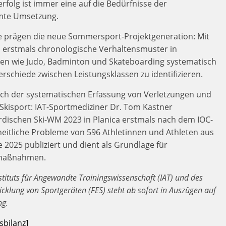
rfolg ist immer eine auf die Bedürfnisse der
mmte Umsetzung.
e prägen die neue Sommersport-Projektgeneration: Mit
 erstmals chronologische Verhaltensmuster in
ten wie Judo, Badminton und Skateboarding systematisch
rschiede zwischen Leistungsklassen zu identifizieren.
sich der systematischen Erfassung von Verletzungen und
kisport: IAT-Sportmediziner Dr. Tom Kastner
rdischen Ski-WM 2023 in Planica erstmals nach dem IOC-
itliche Probleme von 596 Athletinnen und Athleten aus
 2025 publiziert und dient als Grundlage für
nsmaßnahmen.
stituts für Angewandte Trainingswissenschaft (IAT) und des
icklung von Sportgeräten (FES) steht ab sofort in Auszügen auf
ng.
sbilanz]