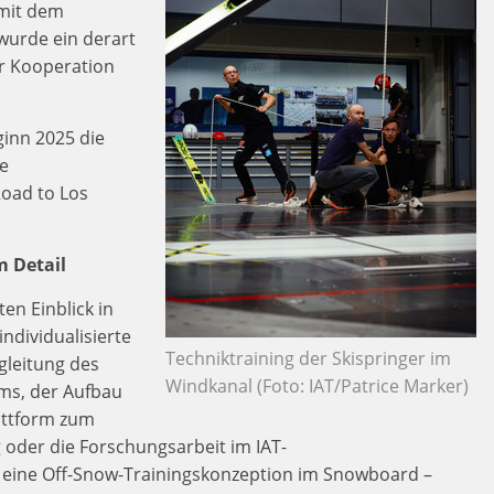
mit dem
 wurde ein derart
er Kooperation
.
ginn 2025 die
ie
oad to Los
 Detail
ten Einblick in
ndividualisierte
Techniktraining der Skispringer im
gleitung des
Windkanal (Foto: IAT/Patrice Marker)
s, der Aufbau
attform zum
 oder die Forschungsarbeit im IAT-
 eine Off-Snow-Trainingskonzeption im Snowboard –