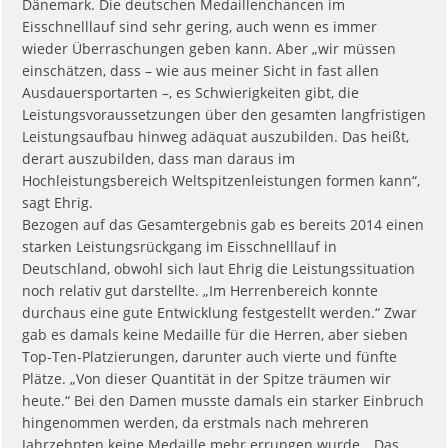
Dänemark. Die deutschen Medaillenchancen im
Eisschnelllauf sind sehr gering, auch wenn es immer
wieder Überraschungen geben kann. Aber „wir müssen
einschätzen, dass – wie aus meiner Sicht in fast allen
Ausdauersportarten –, es Schwierigkeiten gibt, die
Leistungsvoraussetzungen über den gesamten langfristigen
Leistungsaufbau hinweg adäquat auszubilden. Das heißt,
derart auszubilden, dass man daraus im
Hochleistungsbereich Weltspitzenleistungen formen kann“,
sagt Ehrig.
Bezogen auf das Gesamtergebnis gab es bereits 2014 einen
starken Leistungsrückgang im Eisschnelllauf in
Deutschland, obwohl sich laut Ehrig die Leistungssituation
noch relativ gut darstellte. „Im Herrenbereich konnte
durchaus eine gute Entwicklung festgestellt werden.“ Zwar
gab es damals keine Medaille für die Herren, aber sieben
Top-Ten-Platzierungen, darunter auch vierte und fünfte
Plätze. „Von dieser Quantität in der Spitze träumen wir
heute.“ Bei den Damen musste damals ein starker Einbruch
hingenommen werden, da erstmals nach mehreren
Jahrzehnten keine Medaille mehr errungen wurde. „Das