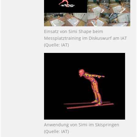
Einsatz von Simi Shape beim
Messplatztraining im Diskuswurf am IAT
(Quelle: IAT)
Anwendung von Simi im Skispringen
(Quelle: IAT)