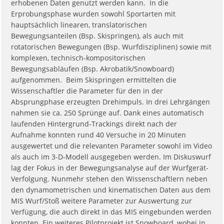
erhobenen Daten genutzt werden kann. In die
Erprobungsphase wurden sowohl Sportarten mit
hauptsächlich linearen, translatorischen
Bewegungsanteilen (Bsp. Skispringen), als auch mit
rotatorischen Bewegungen (Bsp. Wurfdisziplinen) sowie mit
komplexen, technisch-kompositorischen
Bewegungsabläufen (Bsp. Akrobatik/Snowboard)
aufgenommen. Beim Skispringen ermittelten die
Wissenschaftler die Parameter für den in der
Absprungphase erzeugten Drehimpuls. In drei Lehrgängen
nahmen sie ca. 250 Sprünge auf. Dank eines automatisch
laufenden Hintergrund-Trackings direkt nach der
Aufnahme konnten rund 40 Versuche in 20 Minuten
ausgewertet und die relevanten Parameter sowohl im Video
als auch im 3-D-Modell ausgegeben werden. Im Diskuswurf
lag der Fokus in der Bewegungsanalyse auf der Wurfgerät-
Verfolgung. Nunmehr stehen den Wissenschaftlern neben
den dynamometrischen und kinematischen Daten aus dem
MIS Wurf/Stoß weitere Parameter zur Auswertung zur
Verfügung, die auch direkt in das MIS eingebunden werden
konnten. Ein weiteres Pilotprojekt ist Snowboard, wobei in